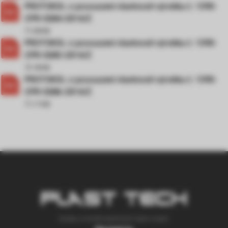
PROTOKOL o posouzení vlastností výrobku č. 1390-
CPR-0284-2014/Z
71.28 KB
PROTOKOL o posouzení vlastností výrobku č. 1390-
CPR-0285-2014/Z
72.18 KB
PROTOKOL o posouzení vlastností výrobku č. 1390-
CPR-0286-2014/Z
71.17 KB
Výroba a montáž plastových okien a dverí.